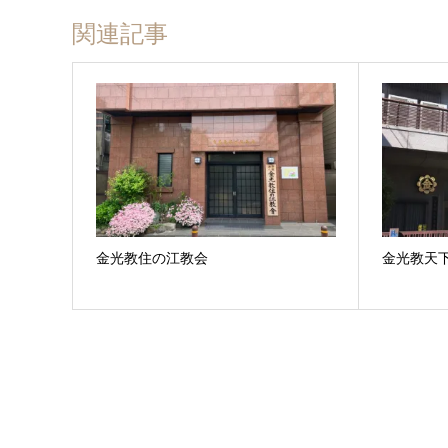
関連記事
金光教住の江教会
金光教天