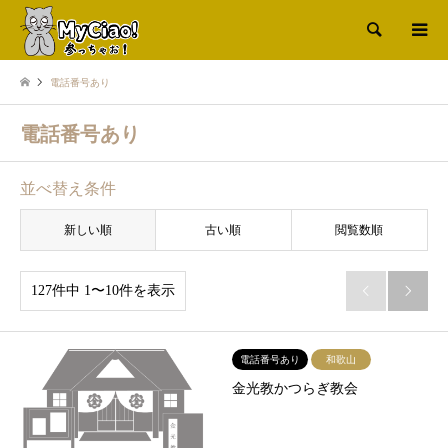
検索
電話番号あり
電話番号あり
並べ替え条件
新しい順
古い順
閲覧数順
127件中 1〜10件を表示


電話番号あり
和歌山
金光教かつらぎ教会