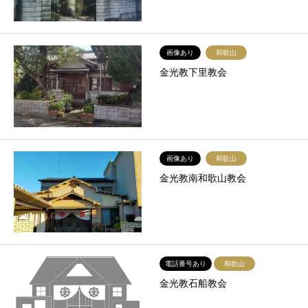
画像あり
和歌山
金光教下里教会
画像あり
和歌山
金光教南和歌山教会
電話番号あり
和歌山
金光教石船教会