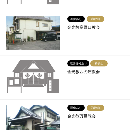
画像あり
和歌山
金光教高野口教会
電話番号あり
和歌山
金光教西の庄教会
画像あり
和歌山
金光教万呂教会